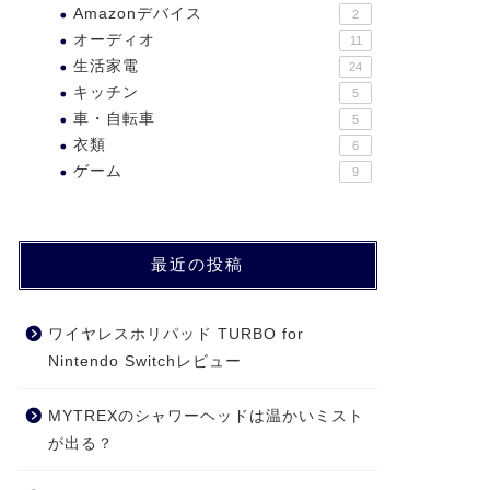
Amazonデバイス
2
オーディオ
11
生活家電
24
キッチン
5
車・自転車
5
衣類
6
ゲーム
9
最近の投稿
ワイヤレスホリパッド TURBO for
Nintendo Switchレビュー
MYTREXのシャワーヘッドは温かいミスト
が出る？