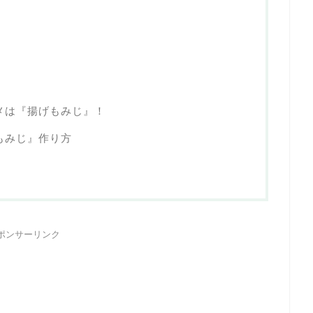
メは『揚げもみじ』！
もみじ』作り方
ポンサーリンク