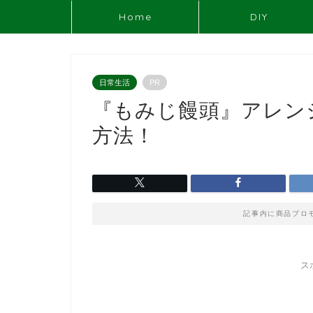
Home
DIY
日常生活
PR
『もみじ饅頭』アレン
方法！
記事内に商品プロ
ス