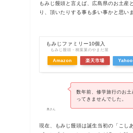
もみじ饅頭と言えば、広島県のお土産
り、頂いたりする事も多い事かと思い
もみじファミリー10個入
もみじ饅頭・桐葉菓のやまだ屋
Amazon
楽天市場
Yah
数年前、修学旅行のお土
ってきませんでした。
奥さん
現在、もみじ饅頭は誕生当初の「こし