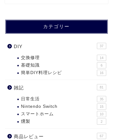
カテゴリー
DIY
37
交換修理
14
基礎知識
6
簡単DIY料理レシピ
16
雑記
81
日常生活
35
Nintendo Switch
15
スマートホーム
10
燻製
2
商品レビュー
67