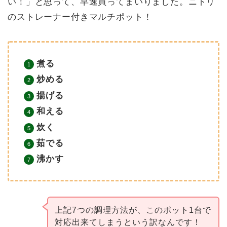
い！」と思って、早速買ってまいりました。ニトリ
のストレーナー付きマルチポット！
煮る
炒める
揚げる
和える
炊く
茹でる
沸かす
上記7つの調理方法が、このポット1台で
対応出来てしまうという訳なんです！