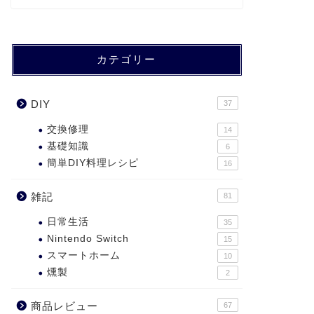
カテゴリー
DIY
37
交換修理
14
基礎知識
6
簡単DIY料理レシピ
16
雑記
81
日常生活
35
Nintendo Switch
15
スマートホーム
10
燻製
2
商品レビュー
67