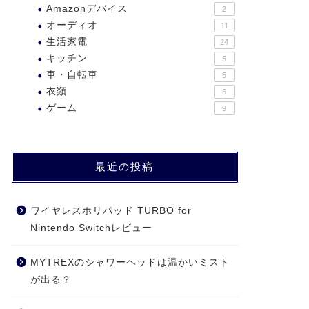
Amazonデバイス
2
オーディオ
11
生活家電
24
キッチン
5
車・自転車
5
衣類
6
ゲーム
9
最近の投稿
ワイヤレスホリパッド TURBO for
Nintendo Switchレビュー
MYTREXのシャワーヘッドは温かいミスト
が出る？