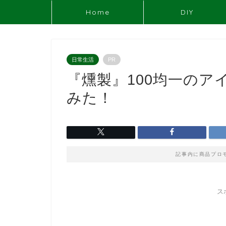
Home
DIY
日常生活
PR
『燻製』100均一のア
みた！
記事内に商品プロ
ス