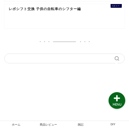
雑記
レボシフト交換 子供の自転車のシフター編
DIY
交換修理
簡単DIY料理レシピ
基礎知識
MENU
DIY
ホーム
商品レビュー
雑記