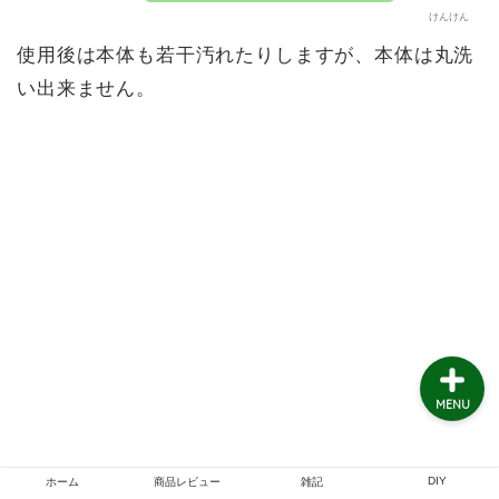
けんけん
雑記
使用後は本体も若干汚れたりしますが、本体は丸洗
い出来ません。
DIY
交換修理
簡単DIY料理レシピ
基礎知識
MENU
DIY
ホーム
商品レビュー
雑記